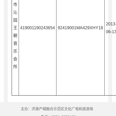
市
沁
园
2013
王
419001190243654
92419001MA429XHY18
06-1
朝
音
乐
会
所
主办：济源产城融合示范区文化广电和旅游局