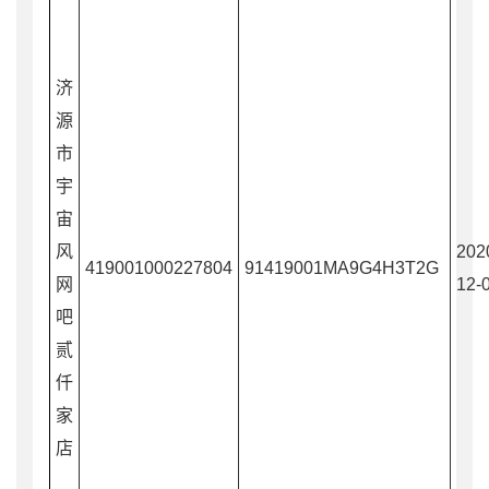
济
源
市
宇
宙
风
202
419001000227804
91419001MA9G4H3T2G
网
12-
吧
贰
仟
家
店