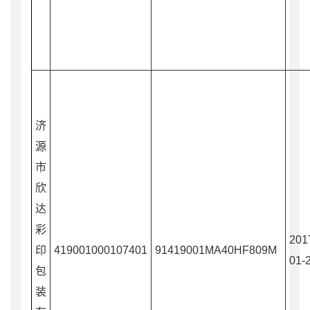
济
源
市
欣
达
彩
201
印
419001000107401
91419001MA40HF809M
01-
包
装