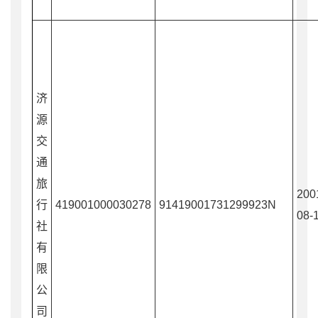
济
源
交
通
旅
200
行
419001000030278
91419001731299923N
08-
社
有
限
公
司