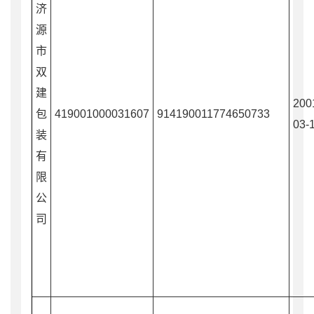
济
源
市
双
建
200
包
419001000031607
914190011774650733
03-
装
有
限
公
司