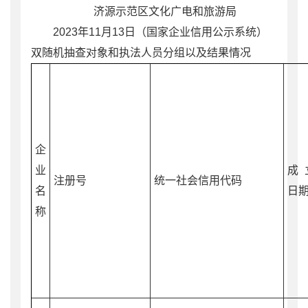
济源示范区文化广电和旅游局
2023
年
11
月
13
日
（国家企业信用公示系统）
双随机抽查对象
和
执法人员分组
以及结果
情况
企
业
成
注册号
统一社会信用代码
名
日
称