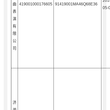
201
曲
419001000176605
91419001MA46Q68E36
05-
表
演
有
限
公
司
济
源