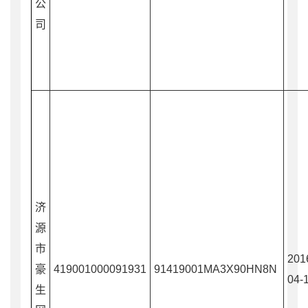
公
司
济
源
市
201
豪
419001000091931
91419001MA3X90HN8N
04-
生