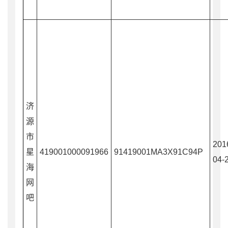
济
源
市
201
星
419001000091966
91419001MA3X91C94P
04-
海
网
吧