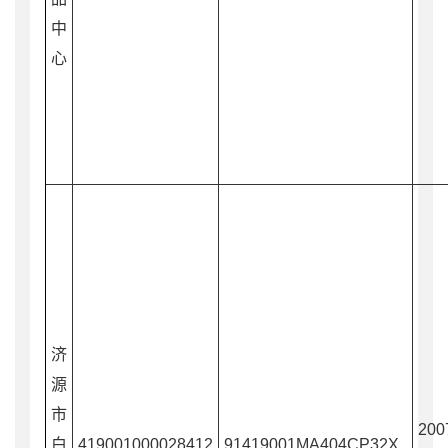
中
心
济
源
市
200
白
419001000028412
91419001MA404CP32X