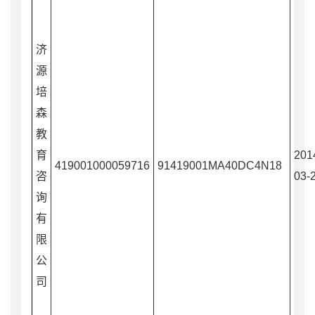
济
源
培
森
教
育
201
419001000059716
91419001MA40DC4N18
咨
03-
询
有
限
公
司