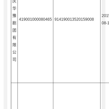
庆
华
豫
201
419001000080465
914190013520159008
剧
08-
团
有
限
公
司