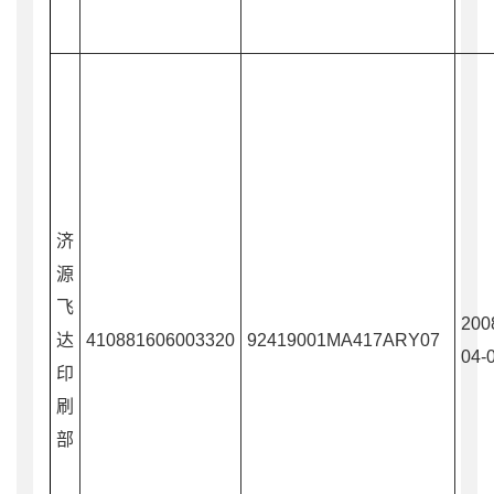
济
源
飞
200
达
410881606003320
92419001MA417ARY07
04-
印
刷
部