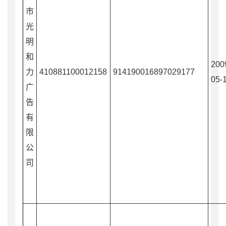
市
光
明
和
200
力
410881100012158
914190016897029177
05-
广
告
有
限
公
司