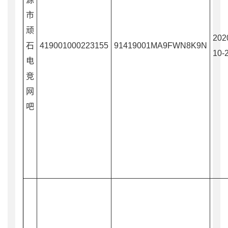
市
顽
202
石
419001000223155
91419001MA9FWN8K9N
10-
电
竞
网
吧