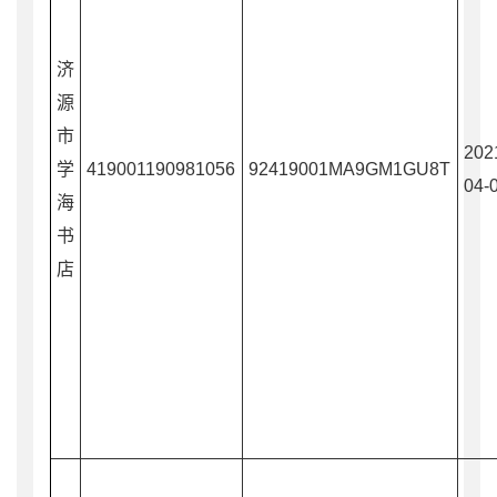
济
源
市
202
学
419001190981056
92419001MA9GM1GU8T
04-
海
书
店