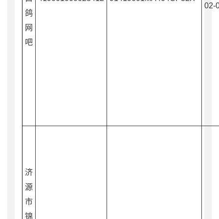
02-
鸽
网
吧
济
源
市
锦