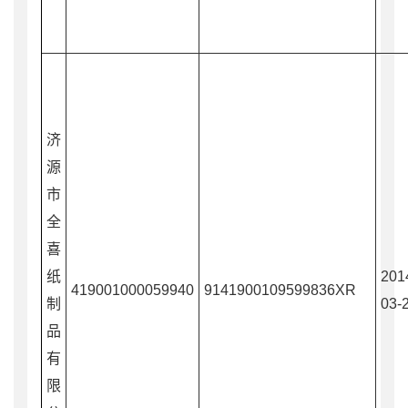
济
源
市
全
喜
纸
201
419001000059940
9141900109599836XR
制
03-
品
有
限