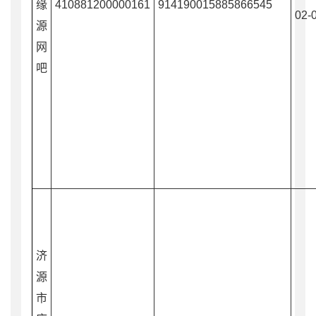
缘
410881200000161
914190015885866545
02-
源
网
吧
济
源
市