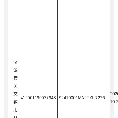
济
源
康
贝
文
202
419001190937948
92419001MA9FXLR226
教
10-
用
品