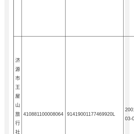
济
源
市
王
屋
山
200
旅
410881100008064
91419001177469920L
03-
行
社