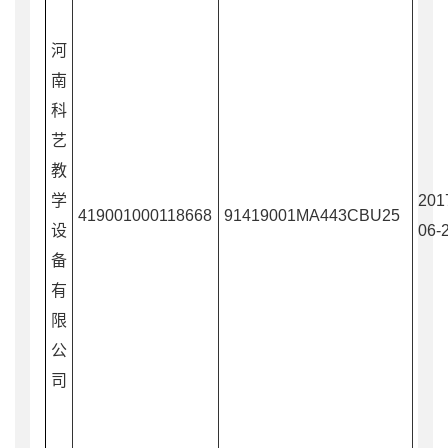
河
南
科
艺
教
学
201
419001000118668
91419001MA443CBU25
设
06-
备
有
限
公
司