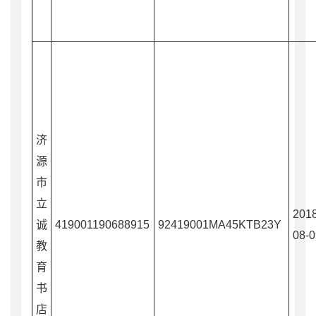
济
源
市
立
2018
诚
419001190688915
92419001MA45KTB23Y
08-0
教
育
书
店