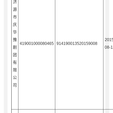
济
源
市
庆
华
豫
2015
419001000080465
914190013520159008
剧
08-1
团
有
限
公
司