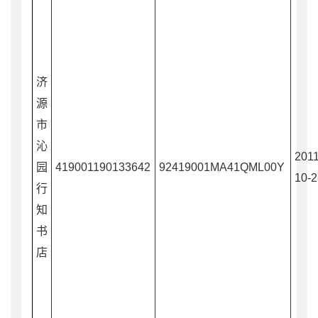
济
源
市
沁
2011
园
419001190133642
92419001MA41QML00Y
10-2
行
知
书
店