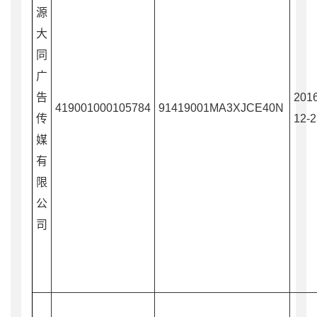
源
大
同
广
告
2016
419001000105784
91419001MA3XJCE40N
传
12-2
媒
有
限
公
司