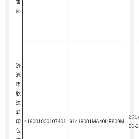
售
部
济
源
市
欣
达
彩
2017
印
419001000107401
91419001MA40HF809M
01-2
包