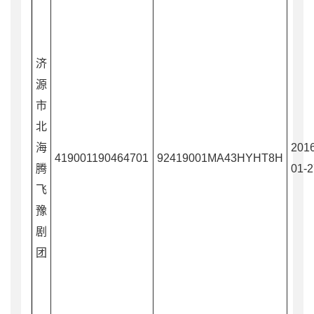
济
源
市
北
海
2016
419001190464701
92419001MA43HYHT8H
腾
01-2
飞
豫
剧
团