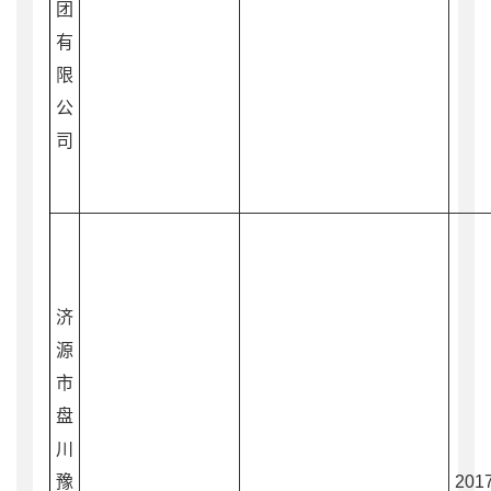
团
有
限
公
司
济
源
市
盘
川
豫
2017