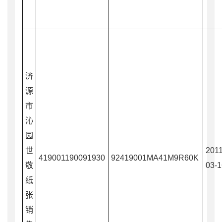
济
源
市
沁
园
世
2011
419001190091930
92419001MA41M9R60K
敬
03-1
纸
张
销