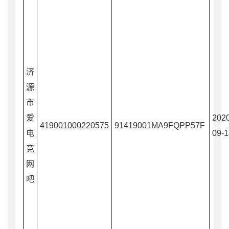
济
源
市
爱
2020
419001000220575
91419001MA9FQPP57F
电
09-1
竞
网
吧