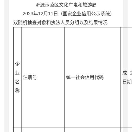
济源示范区文化广电和旅游局
2023
年
12
月
11
日
（国家企业信用公示系统）
双随机抽查对象
和
执法人员分组
以及结果
情况
企
业
成
注册号
统一社会信用代码
名
日期
称