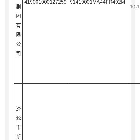
419001000127259
91419001MA44FR492M
剧
10-1
团
有
限
公
司
济
源
市
新