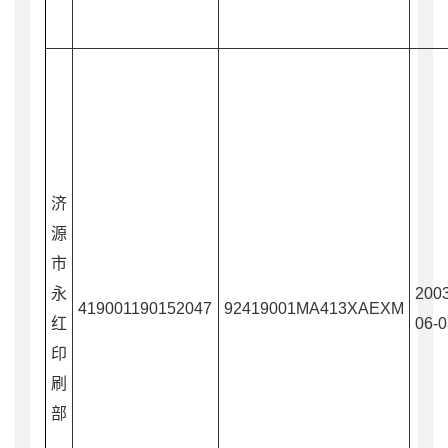
济
源
市
永
2003
419001190152047
92419001MA413XAEXM
红
06-0
印
刷
部