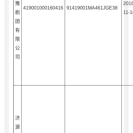
豫
2018
419001000160416
91419001MA461JGE38
剧
11-1
团
有
限
公
司
济
源