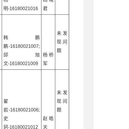
明-16180021016
君
源
文
未发
广
韩鹏
现问
和
鹏-16180021007;
题
游
邱旭
杨桥
文-16180021009
军
源
文
未发
广
翟
现问
和
岩-16180021006;
题
游
史
赵皓
珂-16180021012
天