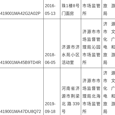
2016-
珠1楼8号
市场监管
旅
2419001MA42G2A02P
05-13
门面房
所
局
济
济源市市
市
场监督管
化
济源市济
理局沁园
电
2018-
水苑小区
市场监管
旅
2419001MA45B9TD4R
06-05
活动室
所
局
济
济源市市
市
河南省济
场监督管
化
源市荆梁
理局北海
电
2019-
北路339
市场监管
旅
1419001MA47DU8Q72
09-18
号
所
局