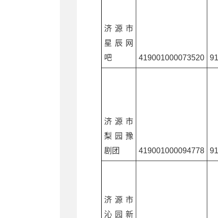
济源市
星辰网
吧
419001000073520
9
济源市
梨园豫
剧团
419001000094778
9
济源市
沁园新