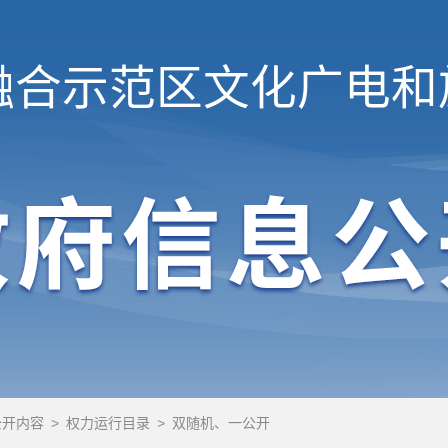
融合示范区
文化广电和
公开内容
>
权力运行目录
>
双随机、一公开