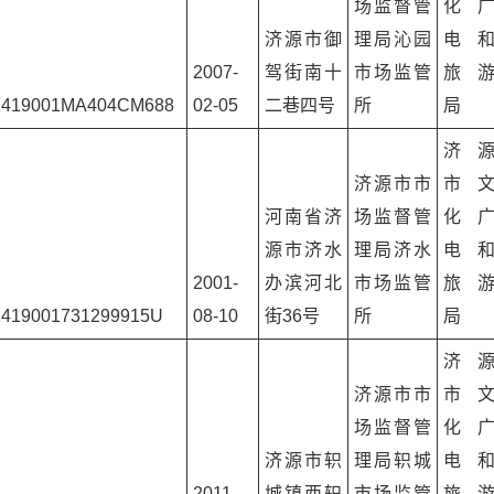
场监督管
化
济源市御
理局沁园
电
2007-
驾街南十
市场监管
旅
1419001MA404CM688
02-05
二巷四号
所
局
济
济源市市
市
河南省济
场监督管
化
源市济水
理局济水
电
2001-
办滨河北
市场监管
旅
1419001731299915U
08-10
街36号
所
局
济
济源市市
市
场监督管
化
济源市轵
理局轵城
电
2011-
城镇西轵
市场监管
旅