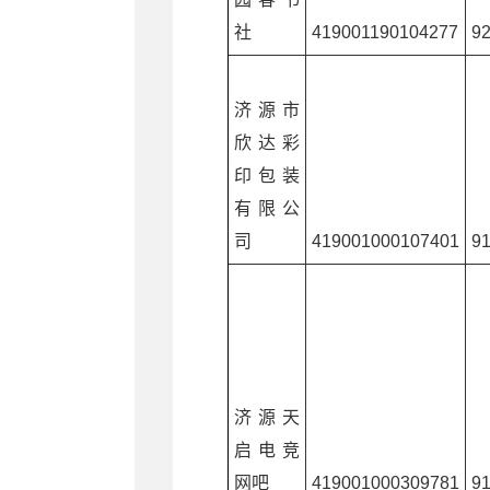
社
419001190104277
9
济源市
欣达彩
印包装
有限公
司
419001000107401
9
济源天
启电竞
网吧
419001000309781
9