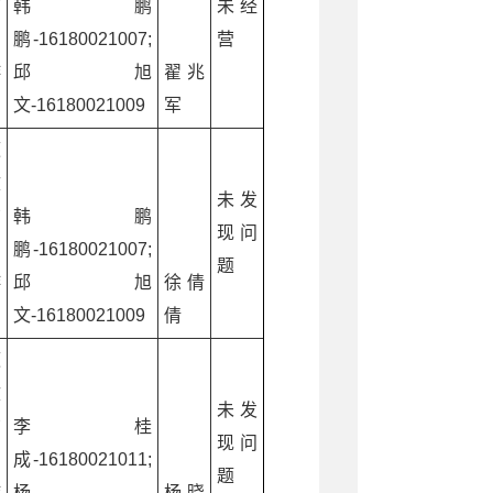
广
韩鹏
未经
和
鹏-16180021007;
营
游
邱旭
翟兆
文-16180021009
军
源
文
未发
广
韩鹏
现问
和
鹏-16180021007;
题
游
邱旭
徐倩
文-16180021009
倩
源
文
未发
广
李桂
现问
和
成-16180021011;
题
游
杨
杨晓