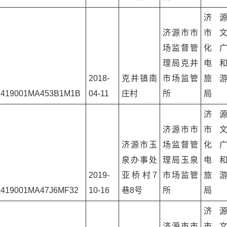
济
济源市市
市
场监督管
化
理局克井
电
2018-
克井镇南
市场监管
旅
2419001MA453B1M1B
04-11
庄村
所
局
济
济源市市
市
济源市玉
场监督管
化
泉办事处
理局玉泉
电
2019-
亚桥村7
市场监管
旅
2419001MA47J6MF32
10-16
巷8号
所
局
济
济源市市
市