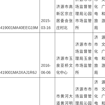
济源市高
场监督管
化
新区宗庄
理局沁园
电
2015-
居委会张
市场监管
旅
1419001MA40EEG19M
03-16
庄村北
所
局
济
济源市市
市
场监督管
化
济源市玉
理局玉泉
电
2016-
泉亚桥文
市场监管
旅
1419001MA3XAJ1R6J
06-06
化中心
所
局
济
济源市市
市
市黄河大
场监督管
化
道黄河明
理局沁园
电