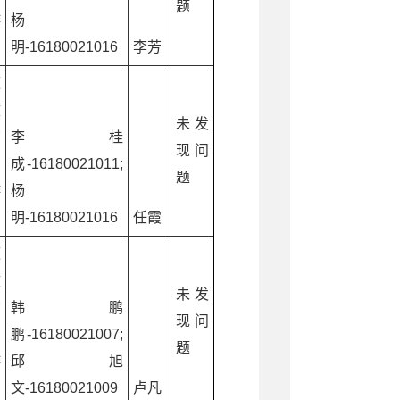
题
游
杨
明-16180021016
李芳
源
文
未发
广
李桂
现问
和
成-16180021011;
题
游
杨
明-16180021016
任霞
源
文
未发
广
韩鹏
现问
和
鹏-16180021007;
题
游
邱旭
文-16180021009
卢凡