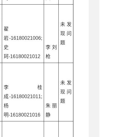
源
文
未发
广
翟
现问
和
岩-16180021006;
题
游
史
李刘
珂-16180021012
枪
源
文
未发
广
李桂
现问
和
成-16180021011;
题
游
杨
朱丽
明-16180021016
静
源
文