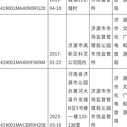
2419001MA40N0RG28
04-18
城村
所
局
济
济源市市
市
场监督管
化
济源市高
理局沁园
电
2017-
新区科灵
市场监管
旅
1419001MA40HF809M
01-22
公司院内
所
局
河南省济
济
源市沁园
市
办黄河大
济源市市
化
道升龙城
场监督管
电
B区5号楼
理局沁园
旅
2023-
一楼133-
市场监管
局
1419001MACBR0H20E
03-16
136室
所