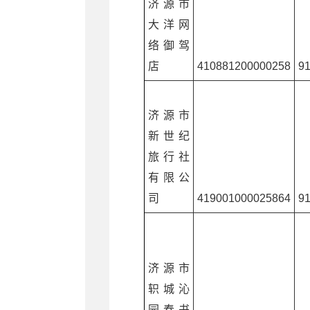
济源市
大洋网
络御驾
店
410881200000258
9
济源市
新世纪
旅行社
有限公
司
419001000025864
9
济源市
轵城沁
园春书