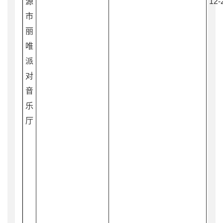
源
12-
市
丽
唯
派
对
音
乐
厅