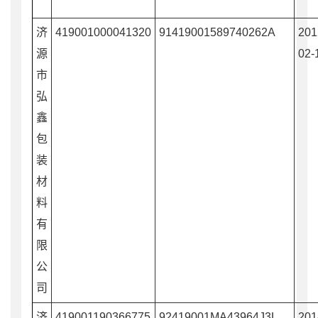
济
419001000041320
91419001589740262A
201
源
02-
市
弘
鑫
包
装
材
料
有
限
公
司
济
419001190366775
92419001MA43964J3L
201