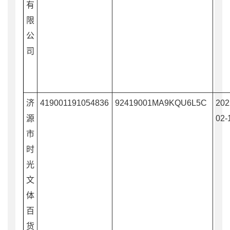
有
限
公
司
济
419001191054836
92419001MA9KQU6L5C
202
源
02-
市
时
光
文
体
百
货