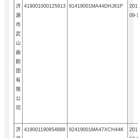
济
419001000125913
91419001MA44DHJ81P
201
源
09-
市
武
山
曲
剧
团
有
限
公
司
济
419001190854888
92419001MA47XCH44K
201