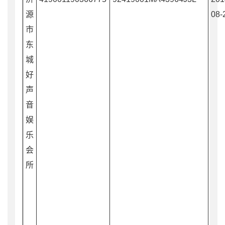
源
08-
市
东
城
好
声
音
娱
乐
会
所