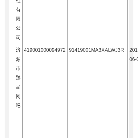
社
有
限
公
司
济
419001000094972
91419001MA3XALWJ3R
201
源
06-
市
臻
品
网
吧