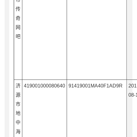
传
奇
网
吧
济
419001000080640
91419001MA40F1AD9R
201
源
08-
市
地
中
海