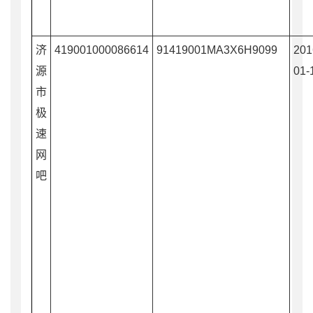
济
419001000086614
91419001MA3X6H9099
201
源
01-
市
极
速
网
吧