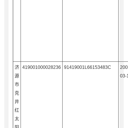
济
419001000028236
91419001L66153483C
200
源
03-
市
克
井
红
太
阳