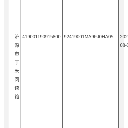
济
419001190915800
92419001MA9FJ0HA05
202
源
08-
市
丁
禾
阅
读
馆