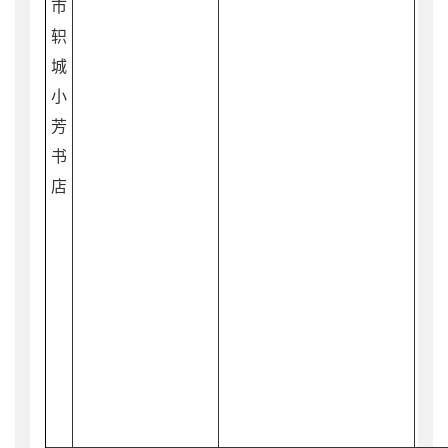
市
轵
城
小
芳
书
店