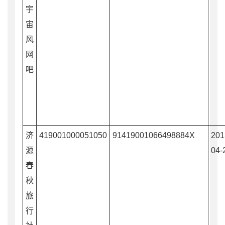
宇
宙
风
网
吧
济
419001000051050
91419001066498884X
201
源
04-
春
秋
旅
行