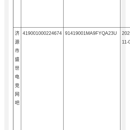
济
419001000224674
91419001MA9FYQA23U
202
源
11-
市
盛
世
电
竞
网
吧