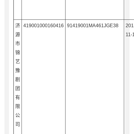
济
419001000160416
91419001MA461JGE38
201
源
11-
市
锦
艺
豫
剧
团
有
限
公
司