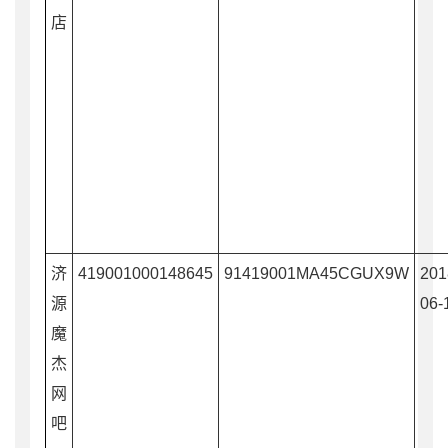
店
济
419001000148645
91419001MA45CGUX9W
201
源
06-
魔
杰
网
吧