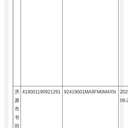
济
419001190921291
92419001MA9FM0M4XN
202
源
08-
市
书
同