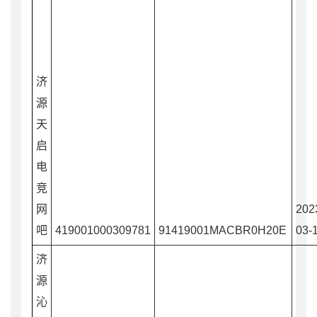
济
源
天
启
电
竞
网
202
吧
419001000309781
91419001MACBR0H20E
03-
济
源
沁