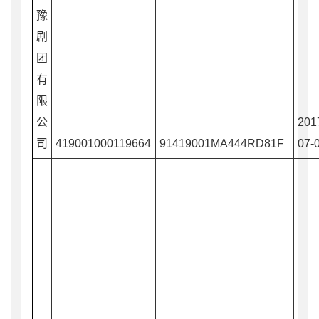
豫
剧
团
有
限
公
201
司
419001000119664
91419001MA444RD81F
07-