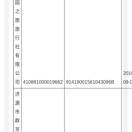
园
之
旅
旅
行
社
有
限
公
201
司
410881000019662
91419001561043086B
09-
济
源
市
群
芳