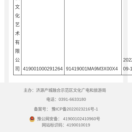
文
化
艺
术
有
限
公
202
司
419001000291264
91419001MA9M3X00X4
09-
主办：济源产城融合示范区文化广电和旅游局
电话：0391-6633180
备案号： 豫ICP备2022023216号-1
豫公网安备： 41900102410960号
网站标识码：4190010019