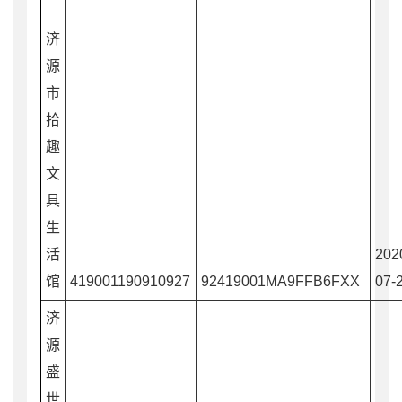
济
源
市
拾
趣
文
具
生
活
202
馆
419001190910927
92419001MA9FFB6FXX
07-
济
源
盛
世