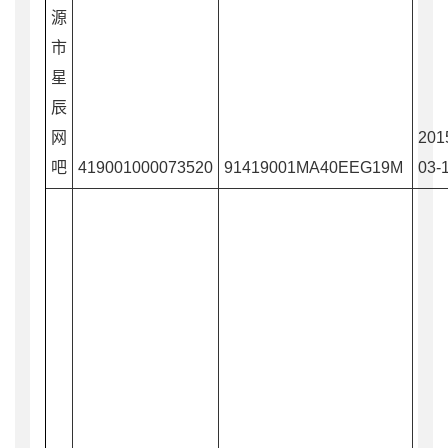
源
市
星
辰
网
201
吧
419001000073520
91419001MA40EEG19M
03-