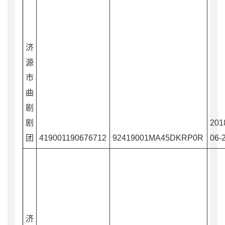
济
源
市
曲
剧
剧
201
团
419001190676712
92419001MA45DKRP0R
06-
济