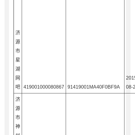
济
源
市
星
湖
网
201
吧
419001000080867
91419001MA40F0BF9A
08-
济
源
市
神