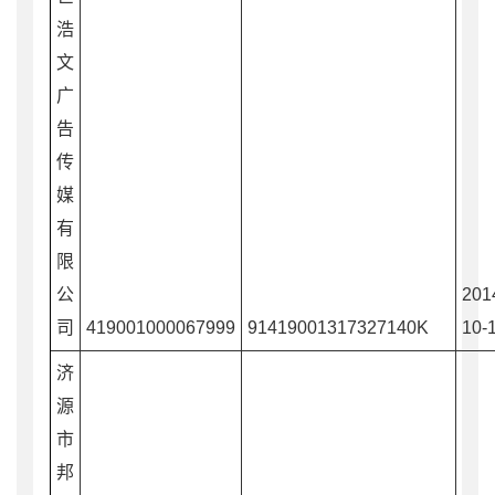
浩
文
广
告
传
媒
有
限
公
201
司
419001000067999
91419001317327140K
10-
济
源
市
邦