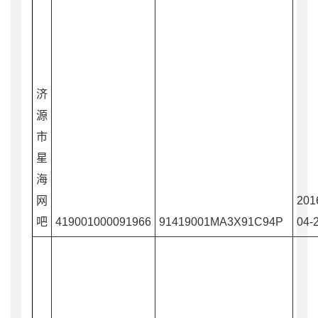
济
源
市
星
海
网
201
吧
419001000091966
91419001MA3X91C94P
04-