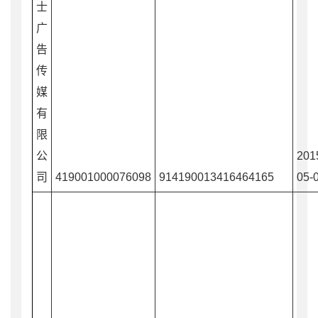
士
广
告
传
媒
有
限
公
201
司
419001000076098
914190013416464165
05-