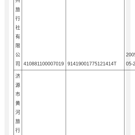
州
旅
行
社
有
限
公
200
司
410881100007019
91419001775121414T
05-
济
源
市
黄
河
旅
行