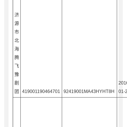
济
源
市
北
海
腾
飞
豫
剧
201
团
419001190464701
92419001MA43HYHT8H
01-