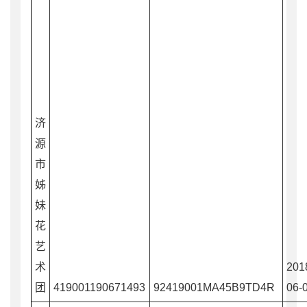
济
源
市
姊
妹
花
艺
术
201
团
419001190671493
92419001MA45B9TD4R
06-