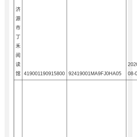
济
源
市
丁
禾
阅
读
202
馆
419001190915800
92419001MA9FJ0HA05
08-