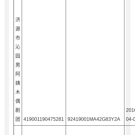
济
源
市
沁
园
男
阿
姨
木
偶
剧
201
团
419001190475281
92419001MA42G83Y2A
04-