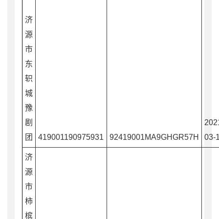
济
源
市
东
轵
城
豫
剧
202
团
419001190975931
92419001MA9GHGR57H
03-
济
源
市
柿
槟