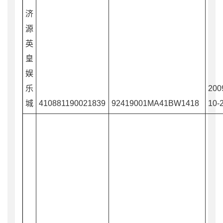
济
源
英
皇
娱
乐
200
城
410881190021839
92419001MA41BW1418
10-