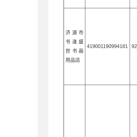
济源市
书逢盛
419001190994181
9
世书画
用品店