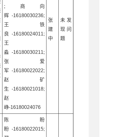
理
;商向
源
辉-16180030236;
健
张
未发
王铁
员
建
现问
良-16180024011;
源
中
题
王
广
淼-16180030211;
游
张爱
源
军-16180022022;
救
赵矿
生-16180021018;
赵
峥-16180024076
陈盼
盼-16180022015;