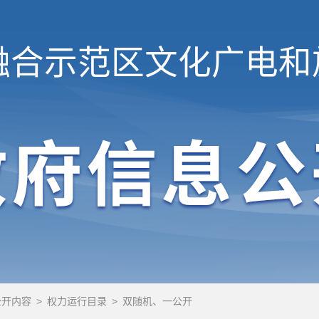
融合示范区
文化广电和
公开内容
>
权力运行目录
>
双随机、一公开