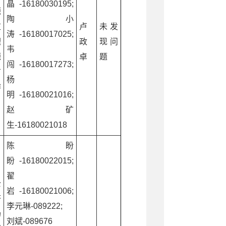
晶-16180030195;
源
陶小
监
卢
未发
涛-16180017025;
理
政
现问
韦
源
卓
题
闯-16180017273;
广
杨
游
明-16180021016;
赵矿
生-16180021018
陈盼
盼-16180022015;
翟
公
岩-16180021006;
济
李元琳-089222;
场
刘斌-089676