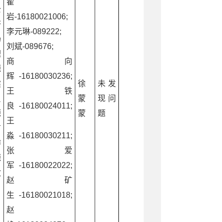
翟
公
岩-16180021006;
济
李元琳-089222;
场
刘斌-089676;
理
商向
源
辉-16180030236;
健
徐
未发
王铁
员
蒙
现问
良-16180024011;
源
蒙
题
王
广
淼-16180030211;
游
张爱
源
军-16180022022;
救
赵矿
生-16180021018;
赵