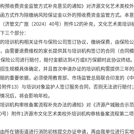
构预收费资金监管方式补充意见的通知》对济源文化艺术类校外
函方式作为除缴纳风险保证金以外的预收费资金监管方式。本意
》（济管文广旅〔
2024〕40号）附件
12的补充，文化艺术类培训
下三个部分：
的培训机构相关证件与保险公司签订协议，缴纳保费，由保险公
，由需要退费维权的家长提供其与培训机构签订的合同（合同模
由保险公司进行赔付，赔付金额达到4万或8万保额时此协议终结
据招生规模具体确定，并且首次申请办证的培训机构需提供三年的
赔的重要依据，必须使用教育部、市场监管总局联合印发的《中
40号附件13）与培训对象监护人签订服务合同，否则无法进行赔
保情况后，将会影响年检。
培训机构审核备案流程补充办法的通知》
对《济源产城融合示范
40号）附件
1
济源市文化艺术类校外培训机构审核备案流程
第二项
由所在镇街道进行消防初核提交办证申请，再由我单位进行实地