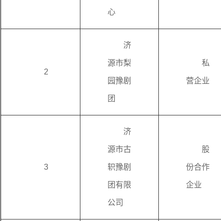
心
济
源市梨
私
2
园豫剧
营企业
团
济
源市古
股
3
轵豫剧
份合作
团有限
企业
公司