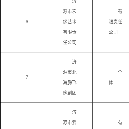
济
源市宏
有
6
缘艺术
限责任
有限责
公司
任公司
济
源市北
个
7
海腾飞
体
豫剧团
济
源市爱
有