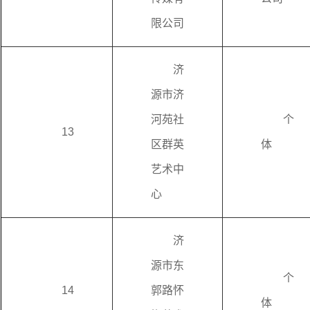
限公司
济
源市济
河苑社
个
13
区群英
体
艺术中
心
济
源市东
个
14
郭路怀
体