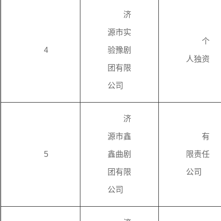
济
源市实
个
4
验豫剧
人独资
团有限
公司
济
源市鑫
有
5
鑫曲剧
限责任
团有限
公司
公司