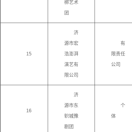
梆艺术
团
济
源市宏
有
15
浩澎湃
限责任
演艺有
公司
限公司
济
源市东
个
16
轵城豫
体
剧团