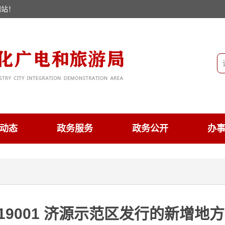
网站！
动态
政务服务
政务公开
办
年末419001 济源示范区发行的新