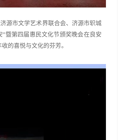
，济源市文学艺术界联合会、济源市轵城
安”暨第四届惠民文化节颁奖晚会在良安
丰收的喜悦与文化的芬芳。