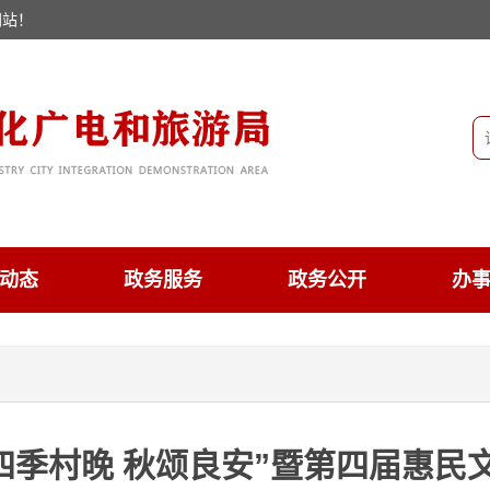
网站！
动态
政务服务
政务公开
办
四季村晚 秋颂良安”暨第四届惠