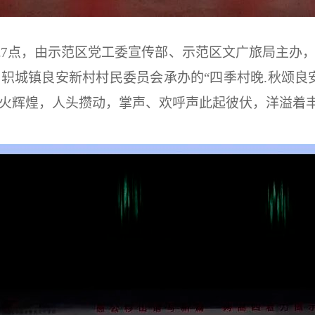
日晚7点，由示范区党工委宣传部、示范区文广旅局主办
轵城镇良安新村村民委员会承办的“四季村晚.秋颂良
火辉煌，人头攒动，掌声、欢呼声此起彼伏，洋溢着