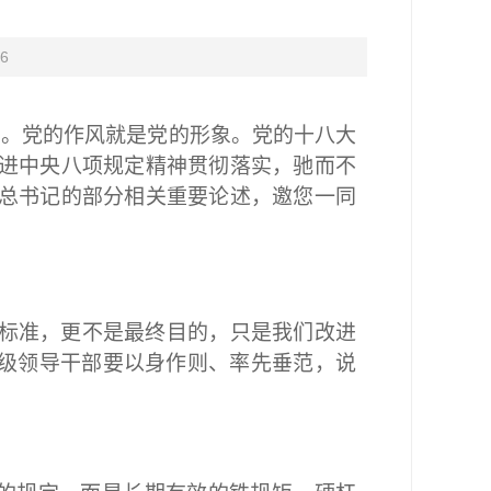
6
育。党的作风就是党的形象。党的十八大
进中央八项规定精神贯彻落实，驰而不
总书记的部分相关重要论述，邀您一同
标准，更不是最终目的，只是我们改进
各级领导干部要以身作则、率先垂范，说