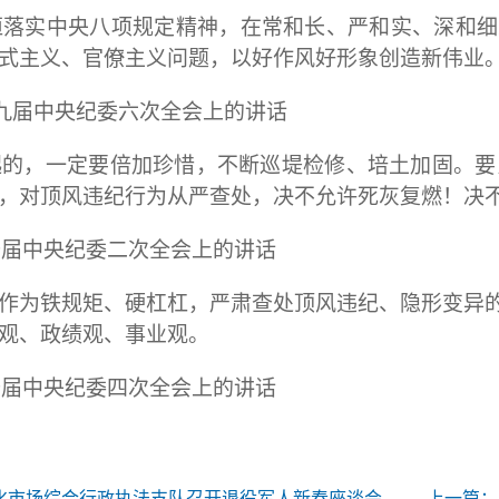
落实中央八项规定精神，在常和长、严和实、深和细
式主义、官僚主义问题，以好作风好形象创造新伟业
在十九届中央纪委六次全会上的讲话
起的，一定要倍加珍惜，不断巡堤检修、培土加固。要
，对顶风违纪行为从严查处，决不允许死灰复燃！决
二十届中央纪委二次全会上的讲话
作为铁规矩、硬杠杠，严肃查处顶风违纪、隐形变异的
观、政绩观、事业观。
二十届中央纪委四次全会上的讲话
化市场综合行政执法支队召开退役军人新春座谈会
上一篇：