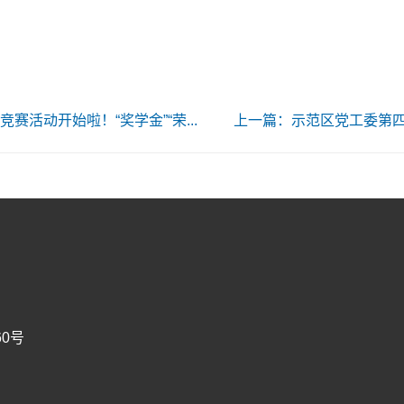
赛活动开始啦！“奖学金”“荣...
上一篇：示范区党工委第四
60号