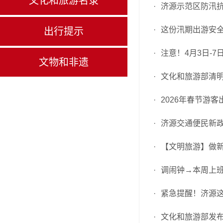
文化和旅游名录
·
济源示范区防汛
·
这份汛期出游安
出行提示
·
注意！4月3日-
文物和非遗
·
文化和旅游部清
·
2026年春节游客
·
济源交通便民新政
·
【文明旅游】做
·
调闹钟→本周上
·
紧急提醒！济源
·
文化和旅游部发布