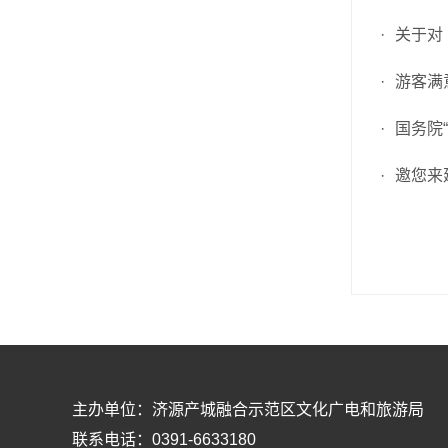
·
关于对
·
游客满
·
国务院
·
邀您来
主办单位：济源产城融合示范区文化广电和旅游局
联系电话：0391-6633180